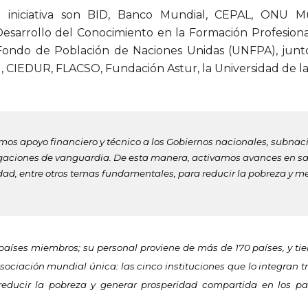
iniciativa son
BID, Banco Mundial, CEPAL,
ONU Muj
Desarrollo del Conocimiento en la Formación Profesiona
 Fondo de Población de Naciones Unidas (UNFPA), jun
,
C
IEDUR, FLACSO,
Fundación Astur
,
la Universidad de l
os apoyo financiero y técnico a los Gobiernos nacionales, subnacio
gaciones de vanguardia. De esta manera, activamos avances en sal
dad, entre otros temas fundamentales, para reducir la pobreza y mej
aíses miembros; su personal proviene de más de 170 países, y ti
sociación mundial única: las cinco instituciones que lo integran 
reducir la pobreza y generar prosperidad compartida en los pa