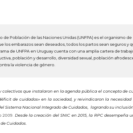
o de Población de las Naciones Unidas (UNFPA) es el organismo de
ue los embarazos sean deseados, todos los partos sean seguros y q
rama de UNFPA en Uruguay cuenta con una amplia cartera de trabajo 
ctiva, población y desarrollo, di
versidad sexual, población afrodes
ontra la violencia de género.
 colectivos que instalaron en la agenda pública el concepto de 
éficit de cuidados» en la sociedad, y reivindicaron la necesidad
 del Sistema Nacional Integrado de Cuidados, logrando su inclusió
ño 2009.
Desde la creación del SNIC en 201
5
, la RPC desempeña un
o de Cuidados.